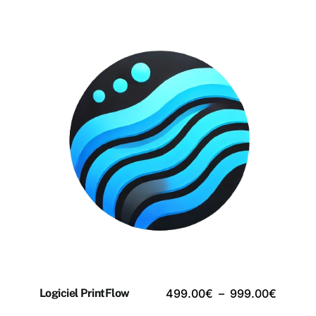
Plage
499.00
€
–
999.00
€
Logiciel PrintFlow
de